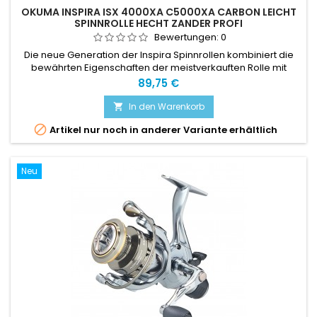
OKUMA INSPIRA ISX 4000XA C5000XA CARBON LEICHT
SPINNROLLE HECHT ZANDER PROFI
Bewertungen:
0
Die neue Generation der Inspira Spinnrollen kombiniert die
bewährten Eigenschaften der meistverkauften Rolle mit
einigen der neuesten Material- und Designinnovationen von
Preis
89,75 €
Okuma.
In den Warenkorb


Artikel nur noch in anderer Variante erhältlich
Neu