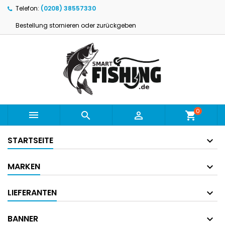
Telefon:
(0208) 38557330
Bestellung stornieren oder zurückgeben
0



shopping_cart
STARTSEITE
MARKEN
LIEFERANTEN
BANNER