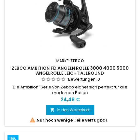
MARKE:
ZEBCO
ZEBCO AMBITION FD ANGELN ROLLE 3000 4000 5000
ANGELROLLE LEICHT ALLROUND
Bewertungen:
0
Die Ambition-Serie von Zebco eignet sich perfekt für alle
modernen Posen
Preis
24,49 €
In den Warenkorb


Nur noch wenige Teile verfügbar
Neu