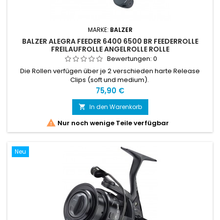
MARKE:
BALZER
BALZER ALEGRA FEEDER 6400 6500 BR FEEDERROLLE
FREILAUFROLLE ANGELROLLE ROLLE
Bewertungen:
0
Die Rollen verfügen über je 2 verschieden harte Release
Clips (soft und medium).
Preis
75,90 €
In den Warenkorb


Nur noch wenige Teile verfügbar
Neu