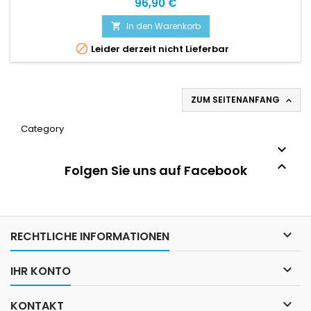
Tubertini
Preis
96,90 €
In den Warenkorb


Leider derzeit nicht Lieferbar
ZUM SEITENANFANG

Category


Folgen Sie uns auf Facebook

RECHTLICHE INFORMATIONEN

IHR KONTO

KONTAKT