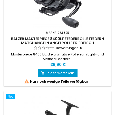
MARKE:
BALZER
BALZER MASTERPIECE 8400LF FEEDERROLLE FEEDERN
MATCHANGELN ANGELROLLE FRIEDFISCH
Bewertungen:
0
Masterpiece 8400 LF…die ultimative Rolle zum Light- und
Method Feedern!
Preis
139,90 €
In den Warenkorb


Nur noch wenige Teile verfügbar
Neu