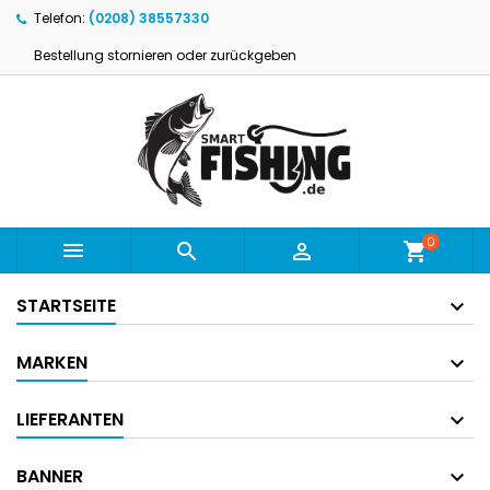
Telefon:
(0208) 38557330
Bestellung stornieren oder zurückgeben
0



shopping_cart
STARTSEITE
MARKEN
LIEFERANTEN
BANNER