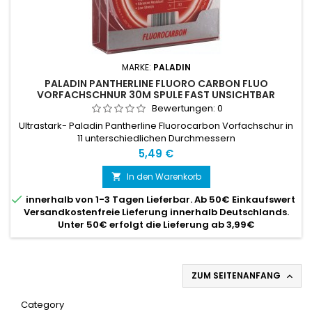
MARKE:
PALADIN
PALADIN PANTHERLINE FLUORO CARBON FLUO
VORFACHSCHNUR 30M SPULE FAST UNSICHTBAR
Bewertungen:
0
Ultrastark- Paladin Pantherline Fluorocarbon Vorfachschur in
11 unterschiedlichen Durchmessern
Preis
5,49 €
In den Warenkorb


innerhalb von 1-3 Tagen Lieferbar. Ab 50€ Einkaufswert
Versandkostenfreie Lieferung innerhalb Deutschlands.
Unter 50€ erfolgt die Lieferung ab 3,99€
ZUM SEITENANFANG

Category