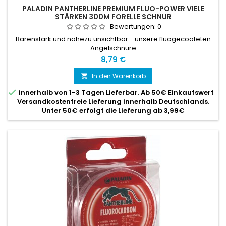
PALADIN PANTHERLINE PREMIUM FLUO-POWER VIELE
STÄRKEN 300M FORELLE SCHNUR
Bewertungen:
0
Bärenstark und nahezu unsichtbar - unsere fluogecoateten
Angelschnüre
Preis
8,79 €
In den Warenkorb


innerhalb von 1-3 Tagen Lieferbar. Ab 50€ Einkaufswert
Versandkostenfreie Lieferung innerhalb Deutschlands.
Unter 50€ erfolgt die Lieferung ab 3,99€