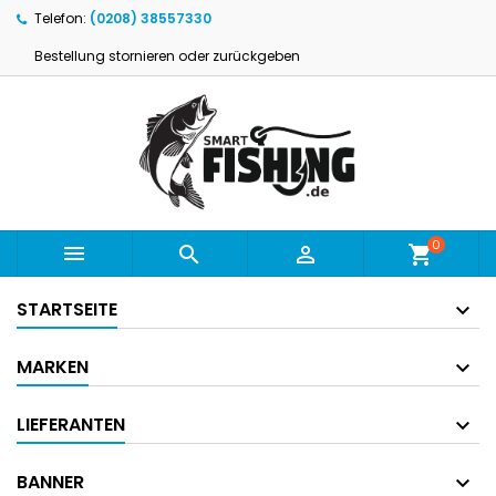
Telefon:
(0208) 38557330
Bestellung stornieren oder zurückgeben
0



shopping_cart
STARTSEITE
MARKEN
LIEFERANTEN
BANNER