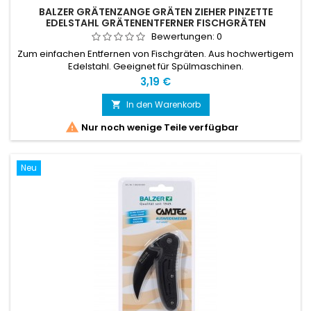
BALZER GRÄTENZANGE GRÄTEN ZIEHER PINZETTE
EDELSTAHL GRÄTENENTFERNER FISCHGRÄTEN
Bewertungen:
0
Zum einfachen Entfernen von Fischgräten. Aus hochwertigem
Edelstahl. Geeignet für Spülmaschinen.
Preis
3,19 €
In den Warenkorb


Nur noch wenige Teile verfügbar
Neu