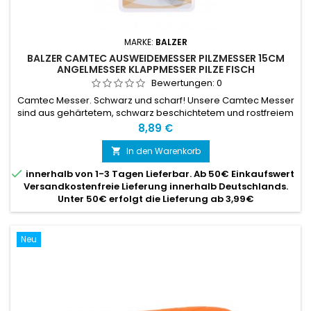
MARKE:
BALZER
BALZER CAMTEC AUSWEIDEMESSER PILZMESSER 15CM
ANGELMESSER KLAPPMESSER PILZE FISCH
Bewertungen:
0
Camtec Messer. Schwarz und scharf! Unsere Camtec Messer
sind aus gehärtetem, schwarz beschichtetem und rostfreiem
Stahl
Preis
8,89 €
In den Warenkorb


innerhalb von 1-3 Tagen Lieferbar. Ab 50€ Einkaufswert
Versandkostenfreie Lieferung innerhalb Deutschlands.
Unter 50€ erfolgt die Lieferung ab 3,99€
Neu