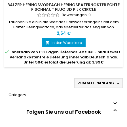
BALZER HERINGSVORFACH HERINGSPATERNOSTER ECHTE
FISCHHAUT FLUO 3D PILK CIRCLE
Bewertungen:
0
Tauchen Sie ein in die Welt des Salzwasserangelns mit dem
Balzer Heringsvorfach, das speziell für das Anglein von
Heringen konzipiert wurde.
Preis
2,54 €
In den Warenkorb


innerhalb von 1-3 Tagen Lieferbar. Ab 50€ Einkaufswert
Versandkostenfreie Lieferung innerhalb Deutschlands.
Unter 50€ erfolgt die Lieferung ab 3,99€
ZUM SEITENANFANG

Category


Folgen Sie uns auf Facebook