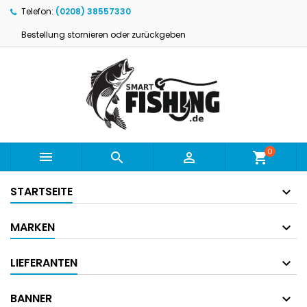
Telefon:
(0208) 38557330
Bestellung stornieren oder zurückgeben
0



shopping_cart
STARTSEITE
MARKEN
LIEFERANTEN
BANNER