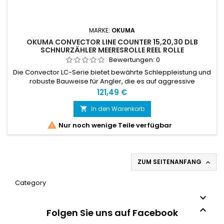
MARKE:
OKUMA
OKUMA CONVECTOR LINE COUNTER 15,20,30 DLB
SCHNURZÄHLER MEERESROLLE REEL ROLLE
Bewertungen:
0
Die Convector LC-Serie bietet bewährte Schleppleistung und
robuste Bauweise für Angler, die es auf aggressive
Süßwasserfische abgesehen haben.
Preis
121,49 €
In den Warenkorb


Nur noch wenige Teile verfügbar
ZUM SEITENANFANG

Category


Folgen Sie uns auf Facebook