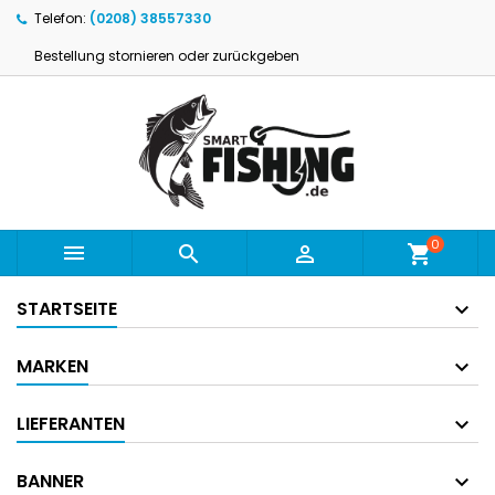
Telefon:
(0208) 38557330
Bestellung stornieren oder zurückgeben
0



shopping_cart
STARTSEITE
MARKEN
LIEFERANTEN
BANNER