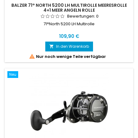
BALZER 71° NORTH 5200 LH MULTIROLLE MEERESROLLE
4+1 MEER ANGELN ROLLE
Bewertungen:
0
71°North 5200 LH Multirolle
Preis
109,90 €
In den Warenkorb


Nur noch wenige Teile verfügbar
Neu