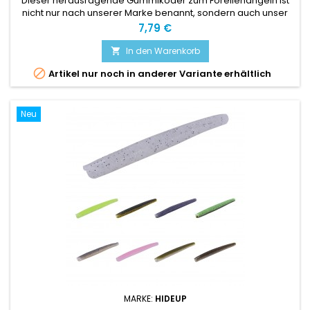
Dieser herausragende Gummiköder zum Forellenangeln ist
nicht nur nach unserer Marke benannt, sondern auch unser
Forellen-Meister Waldemar Merdian
Preis
7,79 €
In den Warenkorb


Artikel nur noch in anderer Variante erhältlich
Neu
MARKE:
HIDEUP