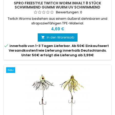
SPRO FREESTYLE TWITCH WORM INHALT 8 STÜCK
SCHWIMMEND GUMMI WURM UV SCHWIMMEND
Bewertungen:
0
Twitch Worms bestehen aus einem äußerst dehnbaren und
strapazierfähigen TPE-Material.
Preis
4,69 €
In den Warenkorb


innerhalb von 1-3 Tagen Lieferbar. Ab 50€ Einkaufswert
Versandkostenfreie Lieferung innerhalb Deutschlands.
Unter 50€ erfolgt die Lieferung ab 3,99€
Neu