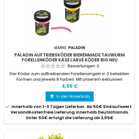
MARKE:
PALADIN
PALADIN AUFTRIEBSKÖDER BIENENMADE TAUWURM
FORELLENKÖDER KÄSE LARVE KÖDER BIG NEU
Bewertungen:
0
Der Köder zum auftreibenden Forellenangeln in 3 beliebten
Formen und jeweils 8 Farben. Mit unserem exklusiven
Stinkekäse Lockstoff
Preis
4,99 €
In den Warenkorb


innerhalb von 1-3 Tagen Lieferbar. Ab 50€ Einkaufswert
Versandkostenfreie Lieferung innerhalb Deutschlands.
Unter 50€ erfolgt die Lieferung ab 3,99€