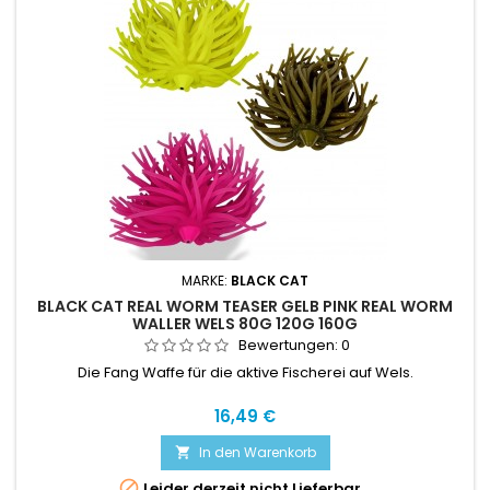
MARKE:
BLACK CAT
BLACK CAT REAL WORM TEASER GELB PINK REAL WORM
WALLER WELS 80G 120G 160G
Bewertungen:
0
Die Fang Waffe für die aktive Fischerei auf Wels.
Preis
16,49 €
In den Warenkorb


Leider derzeit nicht Lieferbar