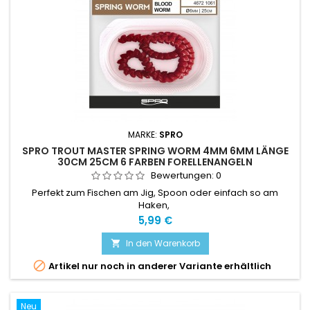
MARKE:
SPRO
SPRO TROUT MASTER SPRING WORM 4MM 6MM LÄNGE
30CM 25CM 6 FARBEN FORELLENANGELN
Bewertungen:
0
Perfekt zum Fischen am Jig, Spoon oder einfach so am
Haken,
Preis
5,99 €
In den Warenkorb


Artikel nur noch in anderer Variante erhältlich
Neu