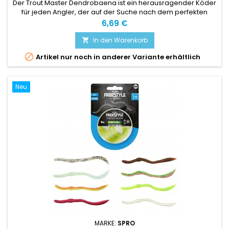
Der Trout Master Dendrobaena ist ein herausragender Köder
für jeden Angler, der auf der Suche nach dem perfekten
Wurmimitat ist.
Preis
6,69 €
In den Warenkorb


Artikel nur noch in anderer Variante erhältlich
Neu
MARKE:
SPRO