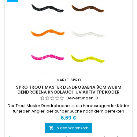
MARKE:
SPRO
SPRO TROUT MASTER DENDROBAENA 9CM WURM
DENDROBENA KNOBLAUCH UV AKTIV TPE KÖDER
Bewertungen:
0
Der Trout Master Dendrobaena ist ein herausragender Köder
für jeden Angler, der auf der Suche nach dem perfekten
Wurmimitat ist.
Preis
6,69 €
In den Warenkorb
