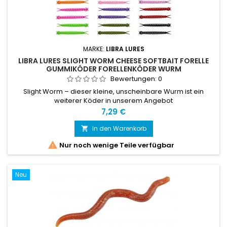
MARKE:
LIBRA LURES
LIBRA LURES SLIGHT WORM CHEESE SOFTBAIT FORELLE
GUMMIKÖDER FORELLENKÖDER WURM
Bewertungen:
0
Slight Worm – dieser kleine, unscheinbare Wurm ist ein
weiterer Köder in unserem Angebot
Preis
7,29 €
In den Warenkorb


Nur noch wenige Teile verfügbar
Neu