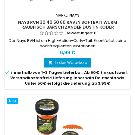
MARKE:
NAYS
NAYS RVN 30 40 50 60 RAVEN SOFTBAIT WURM
RAUBFISCH BARSCH ZANDER DUSTIN KÖDER
Bewertungen:
0
Der Nays RVN ist ein High-Action-Curly-Tail. Er entfaltet seine
hochfrequenten Vibrationen
Preis
6,99 €
In den Warenkorb


innerhalb von 1-3 Tagen Lieferbar. Ab 50€ Einkaufswert
Versandkostenfreie Lieferung innerhalb Deutschlands.
Unter 50€ erfolgt die Lieferung ab 3,99€
Neu