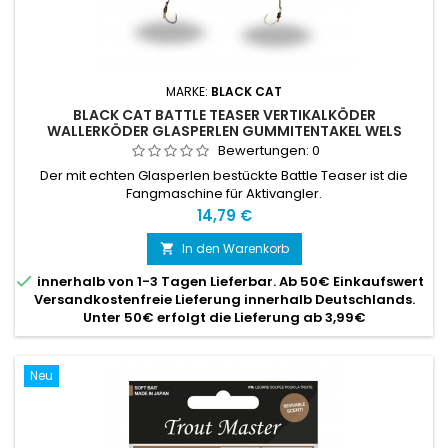
MARKE:
BLACK CAT
BLACK CAT BATTLE TEASER VERTIKALKÖDER
WALLERKÖDER GLASPERLEN GUMMITENTAKEL WELS
Bewertungen:
0
Der mit echten Glasperlen bestückte Battle Teaser ist die
Fangmaschine für Aktivangler.
Preis
14,79 €
In den Warenkorb


innerhalb von 1-3 Tagen Lieferbar. Ab 50€ Einkaufswert
Versandkostenfreie Lieferung innerhalb Deutschlands.
Unter 50€ erfolgt die Lieferung ab 3,99€
Neu