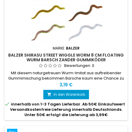
MARKE:
BALZER
BALZER SHIRASU STREET WIGGLE WORM 8 CM FLOATING
WURM BARSCH ZANDER GUMMIKÖDER
Bewertungen:
0
Mit diesem naturgetreuen Wurm-Imitat aus auftreibender
Gummimischung bekommen Barsche kaum eine Chance zu
widerstehen.
Preis
3,19 €
In den Warenkorb


innerhalb von 1-3 Tagen Lieferbar. Ab 50€ Einkaufswert
Versandkostenfreie Lieferung innerhalb Deutschlands.
Unter 50€ erfolgt die Lieferung ab 3,99€
Neu