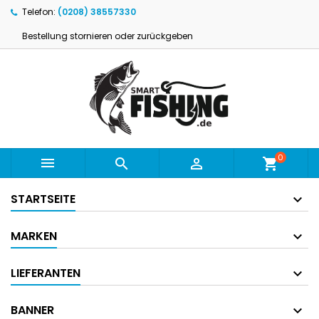
Telefon:
(0208) 38557330
Bestellung stornieren oder zurückgeben
0



shopping_cart
STARTSEITE
MARKEN
LIEFERANTEN
BANNER