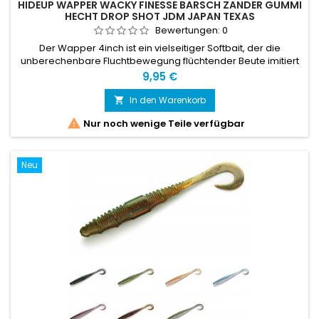
HIDEUP WAPPER WACKY FINESSE BARSCH ZANDER GUMMI
HECHT DROP SHOT JDM JAPAN TEXAS
Bewertungen:
0
Der Wapper 4inch ist ein vielseitiger Softbait, der die
unberechenbare Fluchtbewegung flüchtender Beute imitiert
Preis
9,95 €
In den Warenkorb


Nur noch wenige Teile verfügbar
Neu