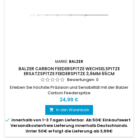
MARKE:
BALZER
BALZER CARBON FEEDERSPITZE WECHSELSPITZE
ERSATZSPITZE FEEDERSPITZE 3,6MM 65CM
Bewertungen:
0
Erleben Sie höchste Präzision und Sensibilität mit der Balzer
Carbon Feederspitze
Preis
24,99 €
In den Warenkorb


innerhalb von 1-3 Tagen Lieferbar. Ab 50€ Einkaufswert
Versandkostenfreie Lieferung innerhalb Deutschlands.
Unter 50€ erfolgt die Lieferung ab 3,99€