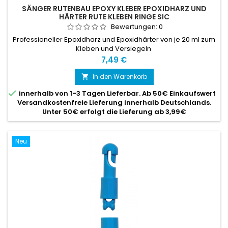
SÄNGER RUTENBAU EPOXY KLEBER EPOXIDHARZ UND
HÄRTER RUTE KLEBEN RINGE SIC
Bewertungen:
0
Professioneller Epoxidharz und Epoxidhärter von je 20 ml zum
Kleben und Versiegeln
Preis
7,49 €
In den Warenkorb


innerhalb von 1-3 Tagen Lieferbar. Ab 50€ Einkaufswert
Versandkostenfreie Lieferung innerhalb Deutschlands.
Unter 50€ erfolgt die Lieferung ab 3,99€
Neu