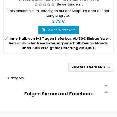
Bewertungen:
0
Spitzenstonfo zum Befestigen auf der Stipprute oder auf der
Langlangrute.
Preis
2,79 €
In den Warenkorb


innerhalb von 1-3 Tagen Lieferbar. Ab 50€ Einkaufswert
Versandkostenfreie Lieferung innerhalb Deutschlands.
Unter 50€ erfolgt die Lieferung ab 3,99€
ZUM SEITENANFANG

Category


Folgen Sie uns auf Facebook