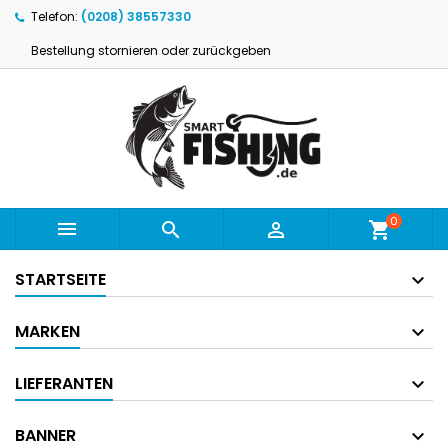
Telefon:
(0208) 38557330
Bestellung stornieren oder zurückgeben
0



shopping_cart
STARTSEITE
MARKEN
LIEFERANTEN
BANNER