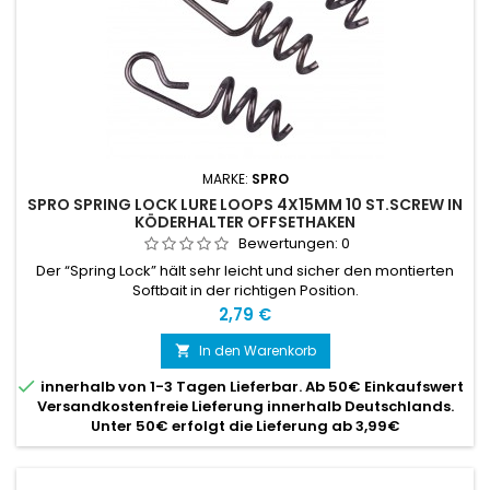
MARKE:
SPRO
SPRO SPRING LOCK LURE LOOPS 4X15MM 10 ST.SCREW IN
KÖDERHALTER OFFSETHAKEN
Bewertungen:
0
Der “Spring Lock” hält sehr leicht und sicher den montierten
Softbait in der richtigen Position.
Preis
2,79 €
In den Warenkorb


innerhalb von 1-3 Tagen Lieferbar. Ab 50€ Einkaufswert
Versandkostenfreie Lieferung innerhalb Deutschlands.
Unter 50€ erfolgt die Lieferung ab 3,99€