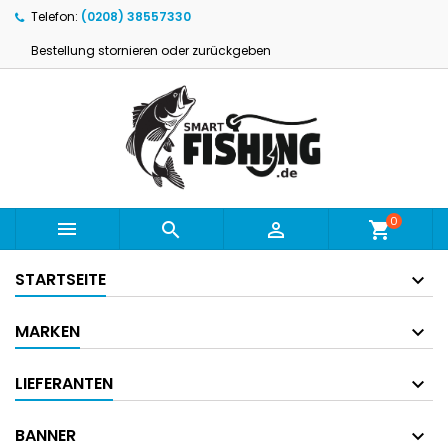
Telefon:
(0208) 38557330
Bestellung stornieren oder zurückgeben
0



shopping_cart
STARTSEITE
MARKEN
LIEFERANTEN
BANNER