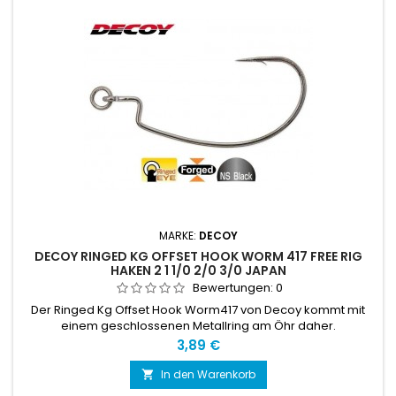
MARKE:
DECOY
DECOY RINGED KG OFFSET HOOK WORM 417 FREE RIG
HAKEN 2 1 1/0 2/0 3/0 JAPAN
Bewertungen:
0
Der Ringed Kg Offset Hook Worm417 von Decoy kommt mit
einem geschlossenen Metallring am Öhr daher.
Preis
3,89 €
In den Warenkorb
