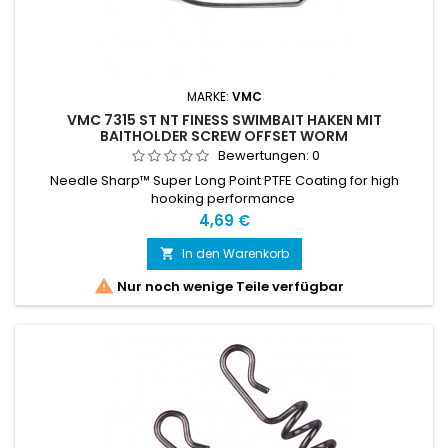
MARKE:
VMC
VMC 7315 ST NT FINESS SWIMBAIT HAKEN MIT
BAITHOLDER SCREW OFFSET WORM
Bewertungen:
0
Needle Sharp™ Super Long Point PTFE Coating for high
hooking performance
Preis
4,69 €
In den Warenkorb


Nur noch wenige Teile verfügbar