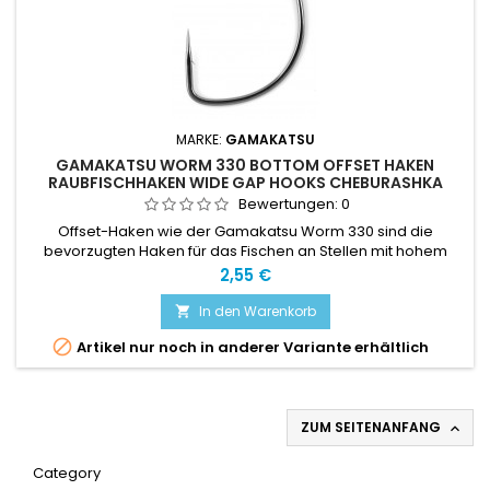
MARKE:
GAMAKATSU
GAMAKATSU WORM 330 BOTTOM OFFSET HAKEN
RAUBFISCHHAKEN WIDE GAP HOOKS CHEBURASHKA
Bewertungen:
0
Offset-Haken wie der Gamakatsu Worm 330 sind die
bevorzugten Haken für das Fischen an Stellen mit hohem
Hänger-Risiko.
Preis
2,55 €
In den Warenkorb


Artikel nur noch in anderer Variante erhältlich
ZUM SEITENANFANG

Category